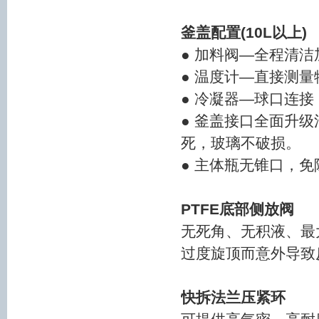
釜盖配置(10L以上)
● 加料阀—全程清
● 温度计—直接测量
● 冷凝器—球口连
● 釜盖接口全面升
死，玻璃不破损。
● 主体瓶无锥口，
PTFE底部侧放阀
无死角、无积液、最大
过度旋顶而意外导致
快拆法兰压紧环