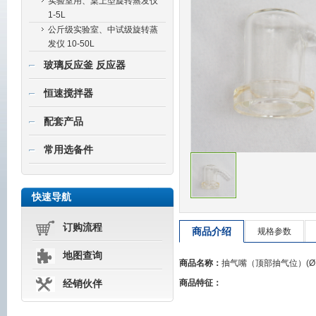
实验室用、桌上型旋转蒸发仪
1-5L
公斤级实验室、中试级旋转蒸
发仪 10-50L
玻璃反应釜 反应器
恒速搅拌器
配套产品
常用选备件
快速导航
订购流程
商品介绍
规格参数
地图查询
商品名称：
抽气嘴（顶部抽气位）(Ø12,
商品特征：
经销伙伴