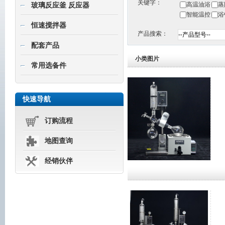
关键字：
高温油浴
蒸
玻璃反应釜 反应器
智能温控
浴
恒速搅拌器
产品搜索：
配套产品
小类图片
常用选备件
快速导航
订购流程
地图查询
经销伙伴