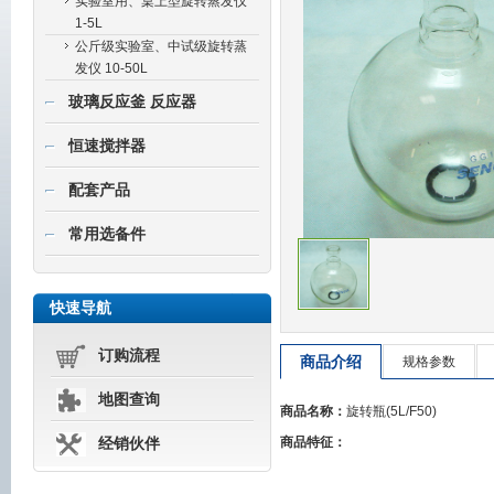
实验室用、桌上型旋转蒸发仪
1-5L
公斤级实验室、中试级旋转蒸
发仪 10-50L
玻璃反应釜 反应器
恒速搅拌器
配套产品
常用选备件
快速导航
订购流程
商品介绍
规格参数
地图查询
商品名称：
旋转瓶(5L/F50)
商品特征：
经销伙伴