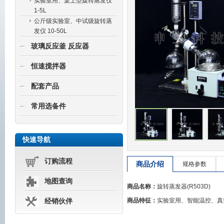
实验室用、桌上型旋转蒸发仪
1-5L
公斤级实验室、中试级旋转蒸
发仪 10-50L
玻璃反应釜 反应器
恒速搅拌器
配套产品
常用选备件
快速导航
订购流程
商品介绍
规格参数
地图查询
商品名称：
旋转蒸发器(R503D)
商品特征：
实验室用、智能温控、真
经销伙伴