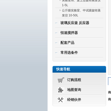
实验室用、桌上型旋转蒸发仪
1-5L
公斤级实验室、中试级旋转蒸
发仪 10-50L
玻璃反应釜 反应器
恒速搅拌器
配套产品
常用选备件
快速导航
订购流程
地图查询
商
商
经销伙伴