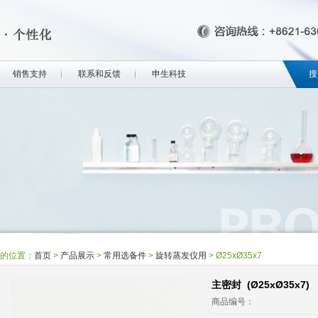
销售支持
联系和反馈
申生科技
搜
的位置：
首页
>
产品展示
>
常用选备件
>
旋转蒸发仪用
>
Ø25xØ35x7
主密封 (Ø25xØ35x7)
商品编号：